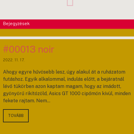
Bejegyzések
#00013 noir
2022. 11. 17.
Ahogy egyre hűvösebb lesz, úgy alakul át a ruházatom
futáshoz. Egyik alkalommal, indulás előtt, a bejáratnál
lévő tükörben azon kaptam magam, hogy az imádott,
gyönyörű rikítózöld, Asics GT 1000 cipőmön kívül, minden
fekete rajtam. Nem…
TOVÁBB