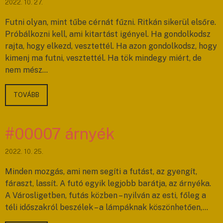
2022. 10. 27.
Futni olyan, mint tűbe cérnát fűzni. Ritkán sikerül elsőre.
Próbálkozni kell, ami kitartást igényel. Ha gondolkodsz
rajta, hogy elkezd, vesztettél. Ha azon gondolkodsz, hogy
kimenj ma futni, vesztettél. Ha tök mindegy miért, de
nem mész…
TOVÁBB
#00007 árnyék
2022. 10. 25.
Minden mozgás, ami nem segíti a futást, az gyengít,
fáraszt, lassít. A futó egyik legjobb barátja, az árnyéka.
A Városligetben, futás közben – nyilván az esti, főleg a
téli időszakról beszélek – a lámpáknak köszönhetően,…