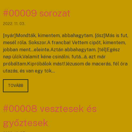
#00009 sorozat
2022. 11. 03.
[nyár]Mondták, kimentem, abbahagytam. [ősz]Más is fut,
mesél róla. Sokszor.A francba! Vettem cipőt, kimentem,
jobban ment…eleinte.Aztán abbahagytam. [tél]Egész
nap ülök.Valamit kéne csinálni. futá…á, azt már
próbáltam.Kipróbálok mást!Jézusom de macerás, fél óra
utazás, és van egy tök…
TOVÁBB
#00008 vesztesek és
győztesek