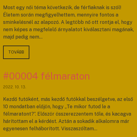
Most egy női téma következik, de férfiaknak is szól!
Életem során megfigyelhettem, mennyire fontos a
sminkelésnél az alapozó. A legtöbb nő ott rontja el, hogy
nem képes a megfelelő árnyalatot kiválasztani magának,
majd pedig nem…
TOVÁBB
#00004 félmaraton
2022. 10. 13.
Kezdő futóként, más kezdő futókkal beszélgetve, az első
10 mondatban előjön, hogy „Te mikor futod le a
félmaratont?”. Először összerezzentem tőle, és kacagva
hárítottam el a kérdést. Aztán a sokadik alkalomra már
egyenesen felháborított. Visszaszóltam…