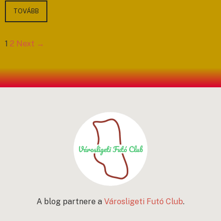
TOVÁBB
1
2
Next →
A blog partnere a
Városligeti Futó Club
.