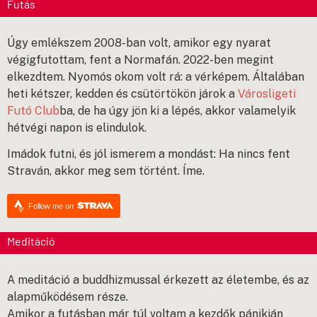
Futás
Úgy emlékszem 2008-ban volt, amikor egy nyarat
végigfutottam, fent a Normafán. 2022-ben megint
elkezdtem. Nyomós okom volt rá: a vérképem. Általában
heti kétszer, kedden és csütörtökön járok a
Városligeti
Futó Club
ba, de ha úgy jön ki a lépés, akkor valamelyik
hétvégi napon is elindulok.
Imádok futni, és j
ól ismerem a mondást: Ha nincs fent
Straván, akkor meg sem történt. Íme.
Follow me on
Meditáció
A meditáció a buddhizmussal érkezett az életembe, és az
alapműködésem része.
Amikor a futásban már túl voltam a kezdők pánikján